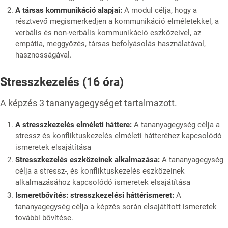
A társas kommunikáció alapjai:
A modul célja, hogy a
résztvevő megismerkedjen a kommunikáció elméletekkel, a
verbális és non-verbális kommunikáció eszközeivel, az
empátia, meggyőzés, társas befolyásolás használatával,
hasznosságával.
Stresszkezelés (16 óra)
A képzés 3 tananyagegységet tartalmazott.
A stresszkezelés elméleti háttere:
A tananyagegység célja a
stressz és konfliktuskezelés elméleti hátteréhez kapcsolódó
ismeretek elsajátítása
Stresszkezelés eszközeinek alkalmazása:
A tananyagegység
célja a stressz-, és konfliktuskezelés eszközeinek
alkalmazásához kapcsolódó ismeretek elsajátítása
Ismeretbővítés: stresszkezelési háttérismeret:
A
tananyagegység célja a képzés során elsajátított ismeretek
további bővítése.