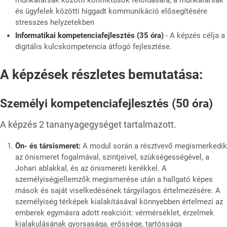
munkatársak közötti konfliktusok feloldására, a munkatársak
és ügyfelek közötti higgadt kommunikáció elősegítésére
stresszes helyzetekben
Informatikai kompetenciafejlesztés (35 óra)
- A képzés célja a
digitális kulcskompetencia átfogó fejlesztése.
A képzések részletes bemutatása:
Személyi kompetenciafejlesztés (50 óra)
A képzés 2 tananyagegységet tartalmazott.
Ön- és társismeret:
A modul során a résztvevő megismerkedik
az önismeret fogalmával, szintjeivel, szükségességével, a
Johari ablakkal, és az önismereti kerékkel. A
személyiségjellemzők megismerése után a hallgató képes
mások és saját viselkedésének tárgyilagos értelmezésére. A
személyiség térképek kialakításával könnyebben értelmezi az
emberek egymásra adott reakcióit: vérmérséklet, érzelmek
kialakulásának gyorsasága, erőssége, tartóssága